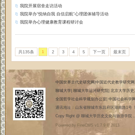
我院开展宿舍走访活动
我院举办“悦纳自我 自信启航”心理团体辅导活动
我院举办心理健康教育课程研讨会
共135条
2
3
4
5
下一页
最末页
1
中国世界古代史研究网
|
中国近代史教学研究网
聊城大学
|
聊城大学运河研究院
|
北京大学历史
全国哲学社会科学规划办公室
|
中国社会科学
通讯地址：山东省聊城市东昌府区湖南路1号 联系电
Copy Right @ 聊城大学历史文化与旅游学院，20
Powered by FineCMS v1.7.9 © 2013.