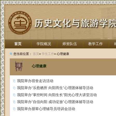
首页
学院概况
师资队伍
教学工作
招生就业
您当前位置：
首页
»
学生工作
» 心理健康
心理健康
我院举办宿舍走访活动
我院举办“乐愈栖所 向阳而生”心理团体辅导活动
我院举办“掌控时间 向阳生长”阳光心理大讲堂活动
我院举办“自信向阳 成功绽放”心理团体辅导活动
我院举办朋辈心理辅导员培训会活动