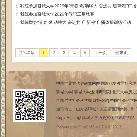
我院参加聊城大学2026年“青春‘燃’动聊大 奋进共‘启’新程”广
我院参加聊城大学2026年教职工足球赛
我院举办“青春‘燃’动聊大 奋进共‘启’新程”广播体操训练活动
共140条
2
3
4
5
下一页
最末页
1
中国世界古代史研究网
|
中国近代史教学研究网
聊城大学
|
聊城大学运河研究院
|
北京大学历史
全国哲学社会科学规划办公室
|
中国社会科学
通讯地址：山东省聊城市东昌府区湖南路1号 联系电
Copy Right @ 聊城大学历史文化与旅游学院，20
Powered by FineCMS v1.7.9 © 2013.