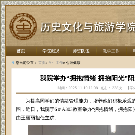
首页
学院概况
师资队伍
教学工作
招生就业
您当前位置：
首页
»
学生工作
» 心理健康
我院举办“拥抱情绪 拥抱阳光”
时间：2025-11-19 11:08
点击：
228次
【字
为
提高同学们
的
情绪管理能力，培养
他们
积极乐观
围
，近
日，我院于
6
＃
A
303
教室举办
“拥抱情绪，拥抱阳
由王丽丽担任主讲。