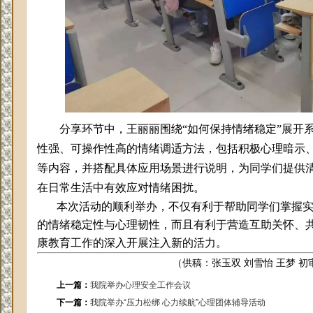
分享
环节中
，
王丽丽
围绕
“如何保持情绪稳定”展开
性强、可操作性高的情绪调适方法
，
包括积极心理暗示
等内容
，并
搭配具体应用场景进行说明，为
同学们
提供
在日常生活中有效应对情绪困扰。
本次活动的顺利举办，不仅
有利于帮助同学们
掌握
的
情绪稳定性与心理韧性，
而且
有利于营造互助关怀、
康教育工作的深入开展注入新的活力。
（供稿：
张玉双
刘雪怡
王梦
初
上一篇：
我院举办心理安全工作会议
下一篇：
我院举办“压力松绑 心力续航”心理团体辅导活动