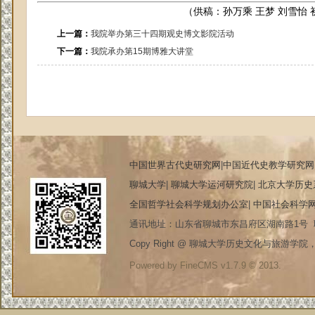
（供稿：
孙万乘
王梦
刘雪怡 
上一篇：
我院举办第三十四期观史博文影院活动
下一篇：
我院承办第15期博雅大讲堂
中国世界古代史研究网
|
中国近代史教学研究网
聊城大学
|
聊城大学运河研究院
|
北京大学历史
全国哲学社会科学规划办公室
|
中国社会科学
通讯地址：山东省聊城市东昌府区湖南路1号 联系电
Copy Right @ 聊城大学历史文化与旅游学院，20
Powered by FineCMS v1.7.9 © 2013.