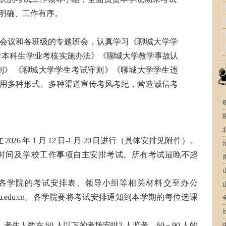
明确、工作有序。
会议和各班级的专题班会，认真学
习《聊城大学学
学本科生学业考核实
施办法》《聊城大学教学事故认
则》
《聊城大学学生考试守则》《聊城大学学生违
用多种形式、多种渠道宣传考风考纪，营造诚信考
在
2026
年
1
月
12 日
-1
月
20 日进
行（具体安排见附件）。
时间及学校
工作事项自主安排考试。所有考试最晚不超
将各学院的考试安排表、领导小组等相
关材料交至办公
u.edu.cn。各学院要
将考试安排通知到本学期的每位选课
，考生人数在
60
人以下的考场安排
2
人监考，
60－90
人的