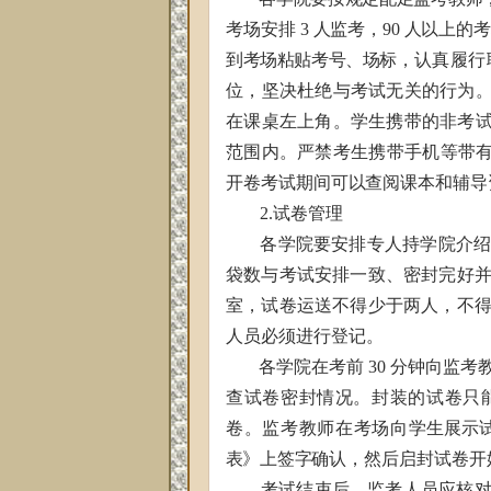
考场安排
3
人监考，
90
人以上的考
到考场粘贴考号、场标，
认真履行
位，坚决杜绝与考试无关的行为
在课桌左上角。学生携带的非考
范围内。严禁考生携带手机等带
开卷考试期间可以查阅课本和辅导
2.试卷管理
各学院要安排专人持学院介
袋数与考试安排一致、密封完好
室，试卷运送不得少于两人，不
人
员必须进行登记。
各学院在考前
30
分钟向监考
查试卷密封情况。封装的试卷只
卷。监考教师在考场向学
生展示
表》
上签字确认，然后启封试卷开
考试结束后，监考人员应核