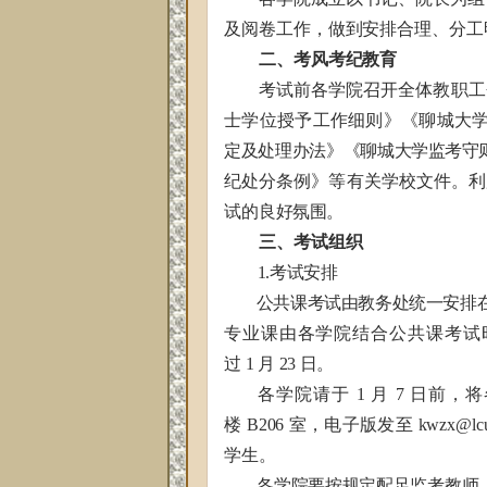
及阅卷工作，做到安排合理
、分工
二、考风考纪教育
考试前各学院召开全体教职工
士学位授予工作细则》《聊城大
定及处理办法》《聊城
大学监考守
纪处分条例》等有关学校文件。利
试的良
好氛围。
三、考试组织
1.考试安排
公共课考试由教务处统一安排
专业课由各学院结合公共课考试
过
1
月
23 日。
各学院请于
1
月
7 日前，
楼
B206
室，电子版发至
kwzx@l
c
学生。
各学院要按规定配足监考教师