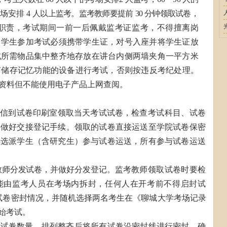
场安排
4
人
以上监考。监考教师要提前
30
分钟领取试卷，
职责，考试期间一前一后佩戴监考证监考，不得擅离岗
。学生参加考试必须携带学生证，对号入座并将学生证放
试所需物品集中整齐地存放在讲台内侧两墙夹角一平方米
有储存记忆功能的设备进行考试，否则按违反考纪处理。
资料但不能使用电子
产品上网查阅。
绍信到试卷印刷室领取当天
考试试卷，
检查考试科目、试卷
并做好交接登记手续。领取的试卷直接运送至学院试卷保密
得选派学生（含研究生）参与试卷运送，所有参与试卷运送
教师分发试卷，并做好分发登记。监
考教师领取试卷时要检
能由监考人员在考场内拆封，任何人在开考前不得启封试
试卷密封情况，并随机选择两名考生在《聊城大
学考场记录
始考试。
对试卷数量，排列整齐后将所有试卷沿密封线进行密封，确