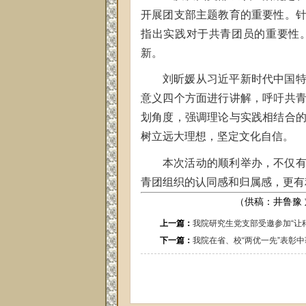
开展团支部主题教育的重要性。
指出实践对于共青团员的重要性
新。
刘昕媛从习近平新时代中国
意义四个方面进行讲解，呼吁共
划角度，强调理论与实践相结合
树立远大理想，坚定文化自信。
本次活动的顺利举办，不仅
青团组织的认同感和归属感，更有
（供稿：井鲁豫 
上一篇：
我院研究生党支部受邀参加“让
下一篇：
我院在省、校“两优一先”表彰