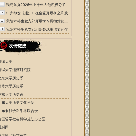
时代使命”主题党日活动
我院举办2026年上半年入党积极分子
培训班开班仪式
中办印发《通知》在全党开展树立和践
行正确政绩观学习教育
我院本科生党支部开展学习贯彻党的二
十届四中全会精神主题党日活动
我院本科生党支部组织参观廉洁文化作
品展
友情链接
聊城大学
聊城大学运河研究院
北京大学历史系
清华大学历史系
南京大学历史系
山东大学历史文化学院
山东省社会科学界联合会
全国哲学社会科学规划办公室
社科网
中国社会科学在线