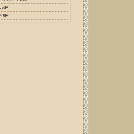
人民网
光明网