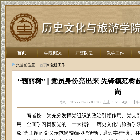
首页
学院概况
师资队伍
教学工作
招生就业
您当前位置：
首页
» 党建工作
“靓丽树” | 党员身份亮出来 先锋模范
岗
时间：2022-12-05 01:20
点击：
2319次
【字
编者按：为充分发挥党组织的政治引领作用、党支
用，全面学习贯彻党的二十大精神，历史文化与旅游学院
象”为主题的党员示范岗“靓丽树”
活动，通过实行
“亮、